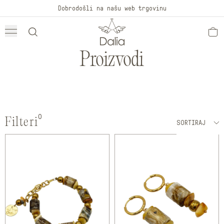
Preskoči
Dobrodošli na našu web trgovinu
na
sadržaj
Proizvodi
0
Filteri